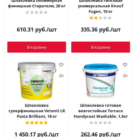
Шпаклевка полимерная
Шпаклевка гипсовая
финишная Старатели, 20 кг
универсальная Knauf
Fugen, 10 кг
610.31
руб.
/шт
335.36
руб.
/шт
В корзину
В корзину
Шпаклевка
Шпаклевка готовая
суперфинишная Vetonit LR
влагостойкая Terraco
Pasta Brilliant, 18 кг
Handycoat Washable, 1,5кг
1 450.17
руб.
/шт
262.46
руб.
/шт