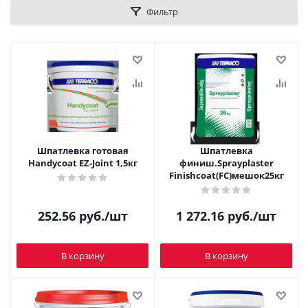
Фильтр
Шпатлевка готовая
Шпатлевка
Handycoat EZ-Joint 1,5кг
финиш.Sprayplaster
Finishcoat(FC)мешок25кг
252.56
руб.
/шт
1 272.16
руб.
/шт
В корзину
В корзину