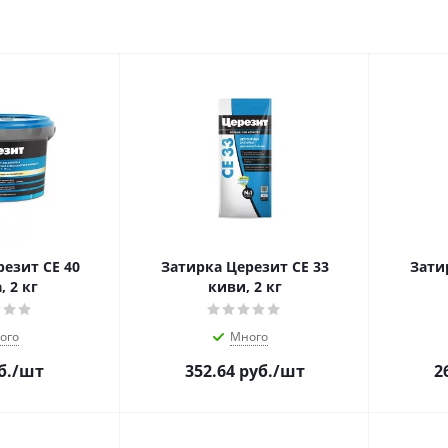
езит CE 40
Затирка Церезит CE 33
Зати
, 2 кг
киви, 2 кг
ого
Много
б.
/шт
352.64
руб.
/шт
2