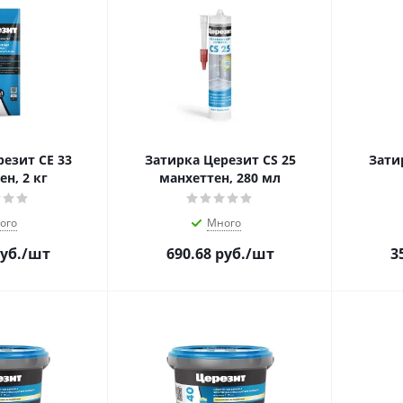
езит CE 33
Затирка Церезит CS 25
Зати
н, 2 кг
манхеттен, 280 мл
ого
Много
уб.
/шт
690.68
руб.
/шт
3