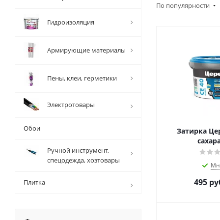
По популярности
Гидроизоляция
Армирующие материалы
Пены, клеи, герметики
Электротовары
Обои
Затирка Цер
сахара
Ручной инструмент,
спецодежда, хозтовары
Мн
495
ру
Плитка