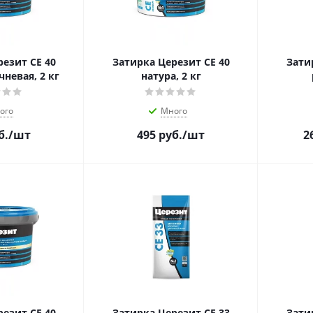
езит CE 40
Затирка Церезит CE 40
Зати
невая, 2 кг
натура, 2 кг
ого
Много
б.
/шт
495
руб.
/шт
2
езит CE 40
Затирка Церезит CE 33
Зати