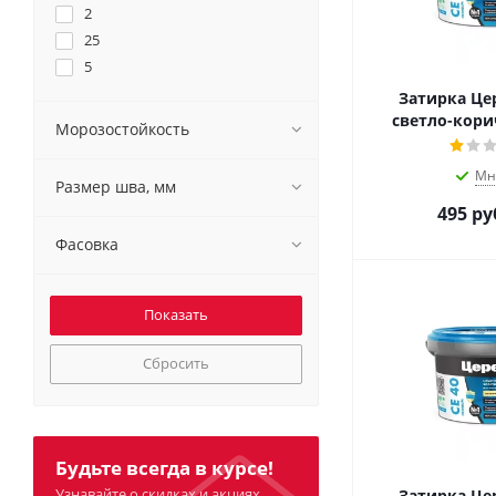
2
25
5
Затирка Цер
светло-корич
Морозостойкость
Мн
Размер шва, мм
495
ру
Фасовка
Сбросить
Будьте всегда в курсе!
Узнавайте о скидках и акциях
Затирка Цер