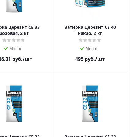
рка Церезит CE 33
Затирка Церезит CE 40
розовая, 2 кг
какао, 2 кг
Много
Много
66.01
руб.
/шт
495
руб.
/шт
рка Церезит CE 33
Затирка Церезит CE 33