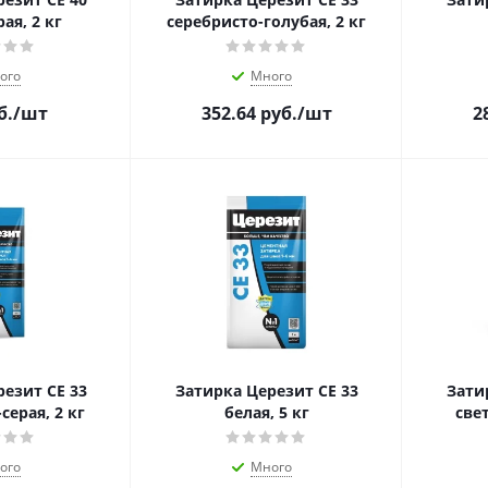
ая, 2 кг
серебристо-голубая, 2 кг
ого
Много
б.
/шт
352.64
руб.
/шт
2
езит CE 33
Затирка Церезит CE 33
Зати
серая, 2 кг
белая, 5 кг
свет
ого
Много