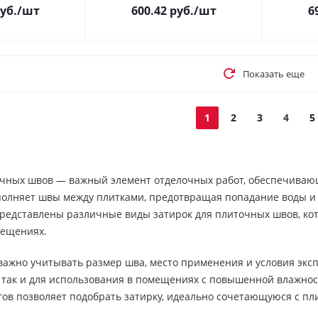
уб.
/шт
600.42
руб.
/шт
6
Показать еще
1
2
3
4
5
очных швов — важный элемент отделочных работ, обеспечивающ
полняет швы между плитками, предотвращая попадание воды и 
едставлены различные виды затирок для плиточных швов, кото
мещениях.
важно учитывать размер шва, место применения и условия эксп
, так и для использования в помещениях с повышенной влажн
тов позволяет подобрать затирку, идеально сочетающуюся с пл