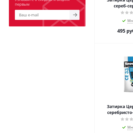
первым
сереб-сер
Мн
495
ру
Затирка Цер
серебристо-
Мн