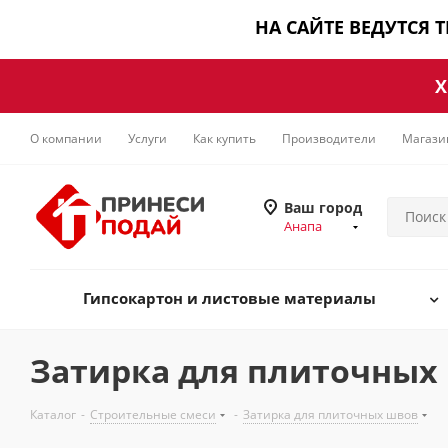
НА САЙТЕ ВЕДУТСЯ 
Х
О компании
Услуги
Как купить
Производители
Магази
Ваш город
Анапа
Гипсокартон и листовые материалы
Затирка для плиточных
Каталог
-
Строительные смеси
-
Затирка для плиточных швов