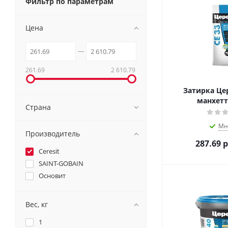
Фильтр по параметрам
Цена
261.69
2 610.79
Затирка Цер
манхетте
Страна
Мн
Производитель
287.69
р
Ceresit
SAINT-GOBAIN
Основит
Вес, кг
1