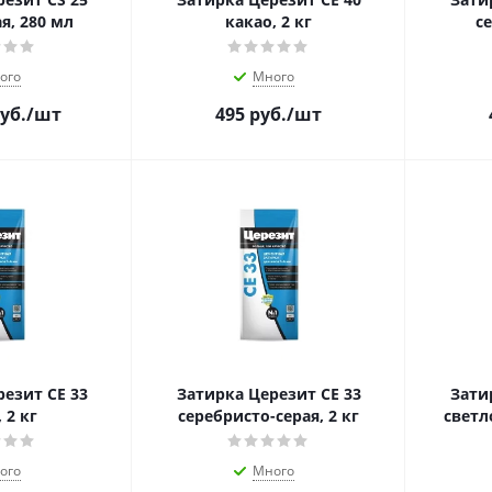
я, 280 мл
какао, 2 кг
се
ого
Много
уб.
/шт
495
руб.
/шт
езит CE 33
Затирка Церезит CE 33
Зати
 2 кг
серебристо-серая, 2 кг
светл
ого
Много