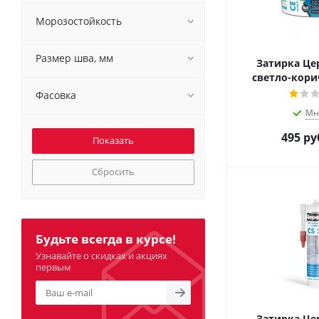
Морозостойкость
Размер шва, мм
Затирка Цер
светло-корич
Фасовка
Мн
495
ру
Сбросить
Будьте всегда в курсе!
Узнавайте о скидках и акциях
первым
Затирка Цер