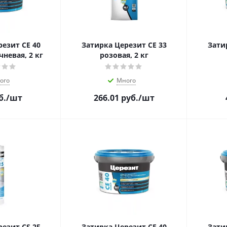
езит CE 40
Затирка Церезит CE 33
Зати
невая, 2 кг
розовая, 2 кг
ого
Много
б.
/шт
266.01
руб.
/шт
езит CS 25
Затирка Церезит CE 40
Зати