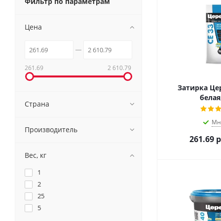
Фильтр по параметрам
Цена
261.69
2 610.79
Затирка Цер
белая,
Страна
Мн
Производитель
261.69
р
Вес, кг
1
2
25
5