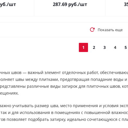
уб.
/шт
287.69
руб.
/шт
3
Показать еще
1
2
3
4
5
очных швов — важный элемент отделочных работ, обеспечивающ
полняет швы между плитками, предотвращая попадание воды и 
едставлены различные виды затирок для плиточных швов, кото
мещениях.
важно учитывать размер шва, место применения и условия эксп
, так и для использования в помещениях с повышенной влажн
тов позволяет подобрать затирку, идеально сочетающуюся с пл