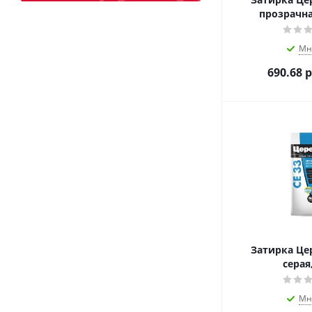
прозрачна
Мн
690.68
р
Затирка Цер
серая,
Мн