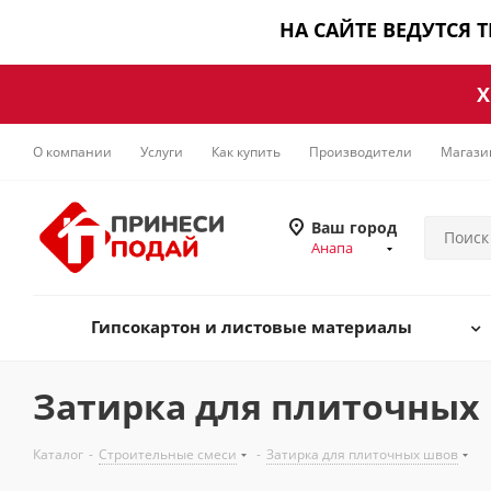
НА САЙТЕ ВЕДУТСЯ 
Х
О компании
Услуги
Как купить
Производители
Магази
Ваш город
Анапа
Гипсокартон и листовые материалы
Затирка для плиточных
Каталог
-
Строительные смеси
-
Затирка для плиточных швов