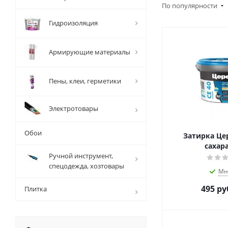
По популярности
Гидроизоляция
Армирующие материалы
Пены, клеи, герметики
Электротовары
Обои
Затирка Цер
сахара
Ручной инструмент,
спецодежда, хозтовары
Мн
495
ру
Плитка