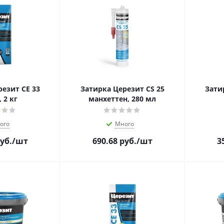
езит CE 33
Затирка Церезит CS 25
Зати
 2 кг
манхеттен, 280 мл
ого
Много
уб.
/шт
690.68
руб.
/шт
3