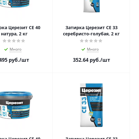
рка Церезит CE 40
Затирка Церезит CE 33
натура, 2 кг
серебристо-голубая, 2 кг
Много
Много
495
руб.
/шт
352.64
руб.
/шт
рка Церезит CE 40
Затирка Церезит CE 33