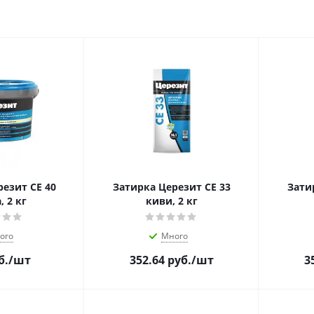
езит CE 40
Затирка Церезит CE 33
Зати
, 2 кг
киви, 2 кг
ого
Много
б.
/шт
352.64
руб.
/шт
3