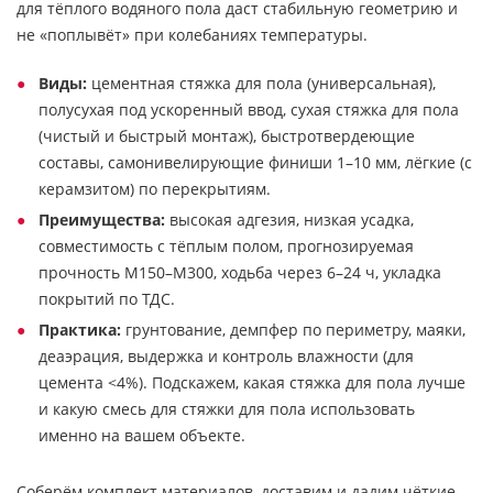
для тёплого водяного пола даст стабильную геометрию и
не «поплывёт» при колебаниях температуры.
Виды:
цементная стяжка для пола (универсальная),
полусухая под ускоренный ввод, сухая стяжка для пола
(чистый и быстрый монтаж), быстротвердеющие
составы, самонивелирующие финиши 1–10 мм, лёгкие (с
керамзитом) по перекрытиям.
Преимущества:
высокая адгезия, низкая усадка,
совместимость с тёплым полом, прогнозируемая
прочность М150–М300, ходьба через 6–24 ч, укладка
покрытий по ТДС.
Практика:
грунтование, демпфер по периметру, маяки,
деаэрация, выдержка и контроль влажности (для
цемента <4%). Подскажем, какая стяжка для пола лучше
и какую смесь для стяжки для пола использовать
именно на вашем объекте.
Соберём комплект материалов, доставим и дадим чёткие