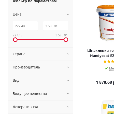
Фильтр по параметрам
Цена
227.48
3 585.91
Шпаклевка гот
Страна
Handycoat EZ
Производитель
Мн
Вид
1 878.68
Вяжущее вещество
Декоративная