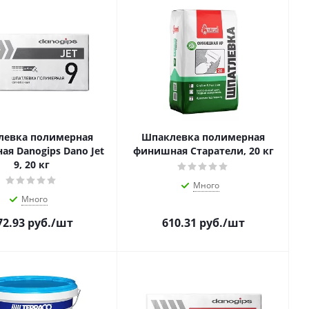
левка полимерная
Шпаклевка полимерная
я Danogips Dano Jet
финишная Старатели, 20 кг
9, 20 кг
Много
Много
72.93
руб.
/шт
610.31
руб.
/шт