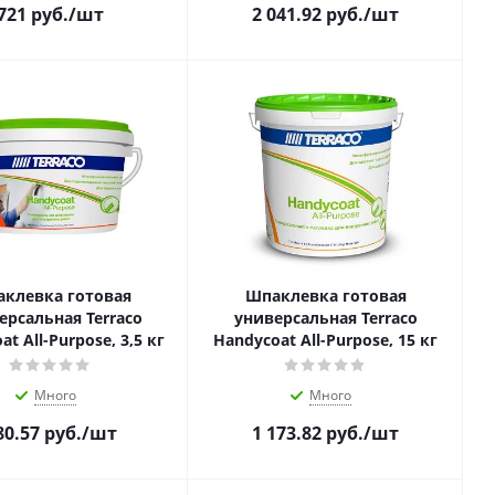
721
руб.
/шт
2 041.92
руб.
/шт
клевка готовая
Шпаклевка готовая
ерсальная Terraco
универсальная Terraco
t All-Purpose, 3,5 кг
Handycoat All-Purpose, 15 кг
Много
Много
80.57
руб.
/шт
1 173.82
руб.
/шт