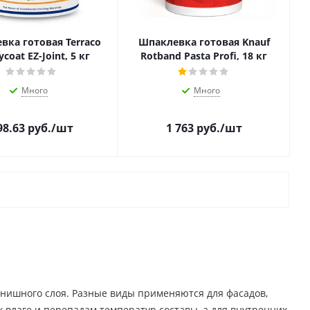
вка готовая Terraco
Шпаклевка готовая Knauf
coat EZ-Joint, 5 кг
Rotband Pasta Profi, 18 кг
Много
Много
98.63
руб.
/шт
1 763
руб.
/шт
нишного слоя. Разные виды применяются для фасадов,
 влаге и перепадам температур составы, а для внутренних