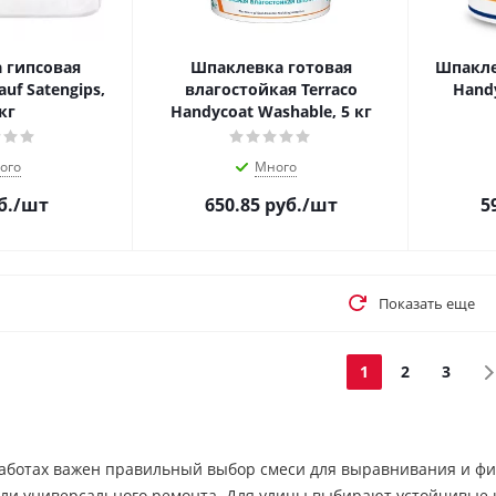
 гипсовая
Шпаклевка готовая
Шпакле
f Satengips,
влагостойкая Terraco
Handy
кг
Handycoat Washable, 5 кг
ого
Много
б.
/шт
650.85
руб.
/шт
5
Показать еще
1
2
3
аботах важен правильный выбор смеси для выравнивания и фи
ли универсального ремонта. Для улицы выбирают устойчивые к