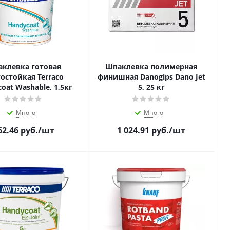
клевка готовая
Шпаклевка полимерная
остойкая Terraco
финишная Danogips Dano Jet
oat Washable, 1,5кг
5, 25 кг
Много
Много
62.46
руб.
/шт
1 024.91
руб.
/шт