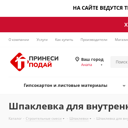
НА САЙТЕ ВЕДУТСЯ 
Х
О компании
Услуги
Как купить
Производители
Магази
Ваш город
Анапа
Гипсокартон и листовые материалы
Шпаклевка для внутрен
Каталог
-
Строительные смеси
-
Шпаклевки
-
Шпаклевка для вн