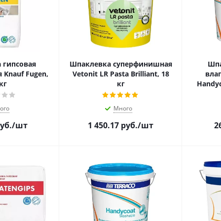
 гипсовая
Шпаклевка суперфинишная
Шпа
 Knauf Fugen,
Vetonit LR Pasta Brilliant, 18
влаг
кг
кг
Handyc
ого
Много
уб.
/шт
1 450.17
руб.
/шт
2