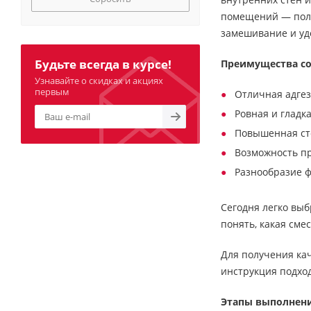
помещений — поли
замешивание и удо
Будьте всегда в курсе!
Преимущества со
Узнавайте о скидках и акциях
первым
Отличная адгез
Ровная и гладк
Повышенная ст
Возможность п
Разнообразие ф
Сегодня легко вы
понять, какая сме
Для получения ка
инструкция подхо
Этапы выполнени