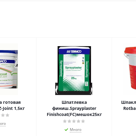
 готовая
Шпатлевка
Шпакл
-Joint 1,5кг
финиш.Sprayplaster
Rotban
Finishcoat(FC)мешок25кг
ого
Много