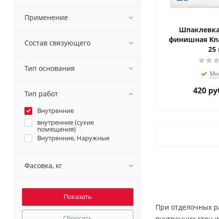
Применение
Шпаклевка
финишная Knau
Состав связующего
25 
Тип основания
Мн
420
ру
Тип работ
Внутренние
внутренние (сухие
помещения)
Внутренние, Наружные
Фасовка, кг
При отделочных р
Сбросить
внутренних стен и