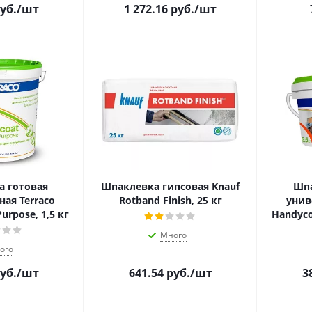
уб.
/шт
1 272.16
руб.
/шт
 готовая
Шпаклевка гипсовая Knauf
Шпа
ая Terraco
Rotband Finish, 25 кг
унив
urpose, 1,5 кг
Handycoa
Много
ого
уб.
/шт
641.54
руб.
/шт
3