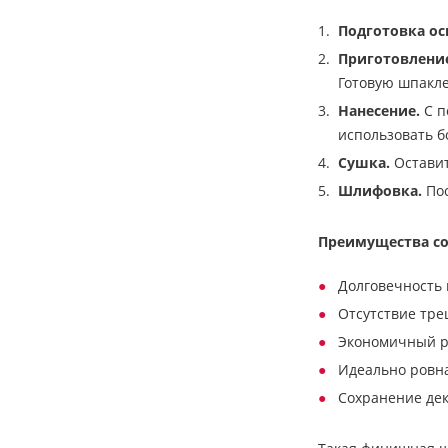
Подготовка ос
Приготовление
Готовую шпакле
Нанесение.
С п
использовать б
Сушка.
Оставит
Шлифовка.
Пос
Преимущества со
Долговечность 
Отсутствие тре
Экономичный р
Идеально ровн
Сохранение де