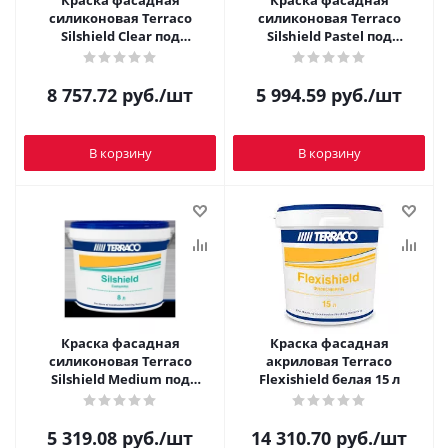
Краска фасадная
Краска фасадная
силиконовая Terraco
силиконовая Terraco
Silshield Clear под
Silshield Pastel под
колеровку 15 л
колеровку 8 л
8 757.72
руб.
/шт
5 994.59
руб.
/шт
В корзину
В корзину
Краска фасадная
Краска фасадная
силиконовая Terraco
акриловая Terraco
Silshield Medium под
Flexishield белая 15 л
колеровку 8 л
5 319.08
руб.
/шт
14 310.70
руб.
/шт