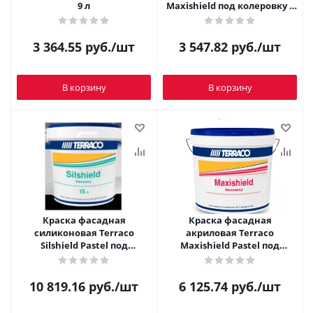
9 л
Maxishield под колеровку 8
л
3 364.55
руб.
/шт
3 547.82
руб.
/шт
В корзину
В корзину
Краска фасадная
Краска фасадная
силиконовая Terraco
акриловая Terraco
Silshield Pastel под
Maxishield Pastel под
колеровку 15 л
колеровку 15 л
10 819.16
руб.
/шт
6 125.74
руб.
/шт