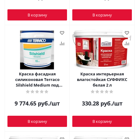
В корзину
В корзину
Краска фасадная
Краска интерьерная
силиконовая Terraco
влагостойкая СУФФИКС
Silshield Medium под
белая 2 л
колеровку 15 л
9 774.65
руб.
/шт
330.28
руб.
/шт
В корзину
В корзину