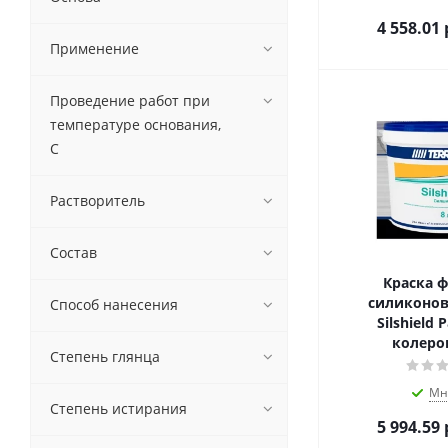
4 558.01
Применение
Проведение работ при
температуре основания,
С
Растворитель
Состав
Краска ф
силиконова
Способ нанесения
Silshield 
колеров
Степень глянца
Мн
Степень истирания
5 994.59