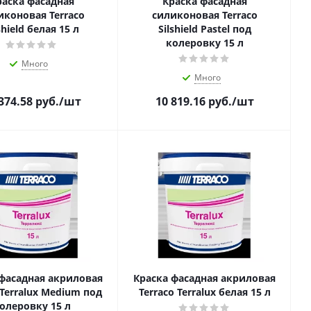
раска фасадная
Краска фасадная
иконовая Terraco
силиконовая Terraco
shield белая 15 л
Silshield Pastel под
колеровку 15 л
Много
Много
374.58
руб.
/шт
10 819.16
руб.
/шт
 фасадная акриловая
Краска фасадная акриловая
 Terralux Medium под
Terraco Terralux белая 15 л
олеровку 15 л