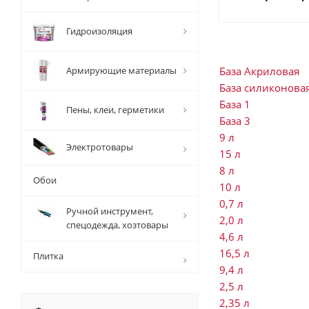
Гидроизоляция
Армирующие материалы
База Акриловая
База силиконова
База 1
Пены, клеи, герметики
База 3
9 л
Электротовары
15 л
8 л
Обои
10 л
0,7 л
Ручной инструмент,
2,0 л
спецодежда, хозтовары
4,6 л
16,5 л
Плитка
9,4 л
2,5 л
2,35 л