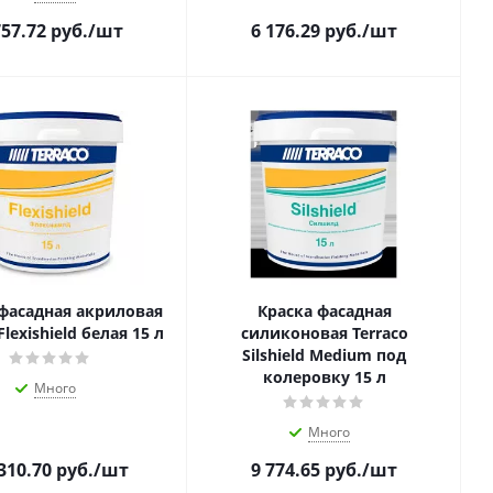
757.72
руб.
/шт
6 176.29
руб.
/шт
 фасадная акриловая
Краска фасадная
Flexishield белая 15 л
силиконовая Terraco
Silshield Medium под
колеровку 15 л
Много
Много
310.70
руб.
/шт
9 774.65
руб.
/шт