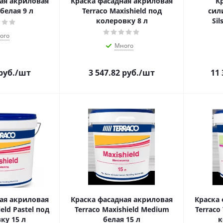
ая акриловая
Краска фасадная акриловая
К
белая 9 л
Terraco Maxishield под
сил
колеровку 8 л
Sil
ого
Много
руб.
/шт
3 547.82
руб.
/шт
11 
ая акриловая
Краска фасадная акриловая
Краска
eld Pastel под
Terraco Maxishield Medium
Terraco
ку 15 л
белая 15 л
к