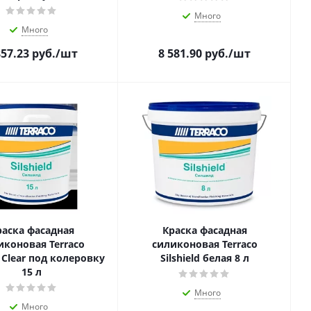
Много
Много
857.23
руб.
/шт
8 581.90
руб.
/шт
раска фасадная
Краска фасадная
иконовая Terraco
силиконовая Terraco
d Clear под колеровку
Silshield белая 8 л
15 л
Много
Много