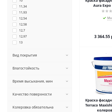
10
Краска фасадн
Aura Expo 
11,34
11,93
Мн
12,54
12,58
12,7
3 364.55
12,97
13
13,68
14
Вид покрытия
15
15,6
Влагостойкость
20
20,99
Время высыхания, мин
21,48
21,90
Качество поверхности
22,22
Краска фасадн
22,37
Terraco Maxishi
Колеровка обязательна
23,51
колеров