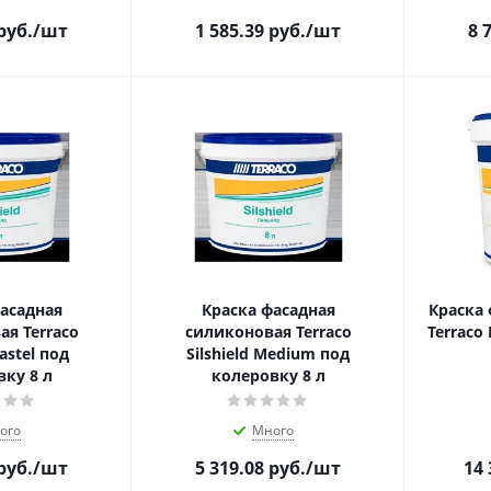
руб.
/шт
1 585.39
руб.
/шт
8 
асадная
Краска фасадная
Краска
я Terraco
силиконовая Terraco
Terraco 
Pastel под
Silshield Medium под
ку 8 л
колеровку 8 л
ого
Много
руб.
/шт
5 319.08
руб.
/шт
14 