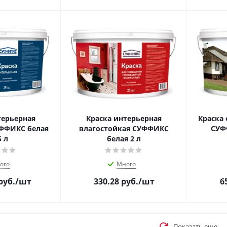
терьерная
Краска интерьерная
Краска
ФФИКС белая
влагостойкая СУФФИКС
СУФ
5 л
белая 2 л
ого
Много
руб.
/шт
330.28
руб.
/шт
6
Показать еще