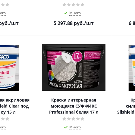
ого
Много
руб.
/шт
5 297.88
руб.
/шт
6 
ая акриловая
Краска интерьерная
К
ield Clear под
моющаяся СУФФИКС
сил
ку 15 л
Professional белая 17 л
Silshiel
ого
Много