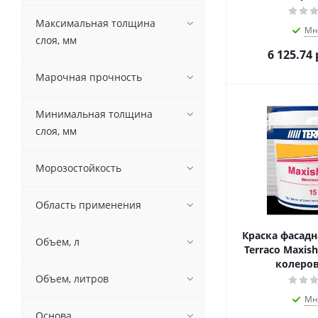
23,58
Максимальная толщина
23,84
Мн
слоя, мм
24,30
6 125.74
24,36
25
Марочная прочность
3
3,89
Минимальная толщина
6,9
слоя, мм
7
9,4
Морозостойкость
Область применения
Краска фасадн
Объем, л
Terraco Maxish
колеров
Объем, литров
Мн
Основа