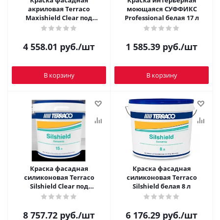
Краска фасадная
Краска интерьерная
акриловая Terraco
моющаяся СУФФИКС
Maxishield Clear под
Professional белая 17 л
колеровку 15 л
4 558.01
руб.
/шт
1 585.39
руб.
/шт
В корзину
В корзину
Краска фасадная
Краска фасадная
силиконовая Terraco
силиконовая Terraco
Silshield Clear под
Silshield белая 8 л
колеровку 15 л
8 757.72
руб.
/шт
6 176.29
руб.
/шт