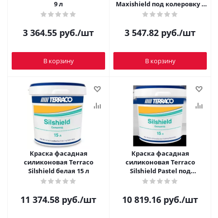
9 л
Maxishield под колеровку 8
л
3 364.55
руб.
/шт
3 547.82
руб.
/шт
В корзину
В корзину
Краска фасадная
Краска фасадная
силиконовая Terraco
силиконовая Terraco
Silshield белая 15 л
Silshield Pastel под
колеровку 15 л
11 374.58
руб.
/шт
10 819.16
руб.
/шт