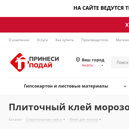
НА САЙТЕ ВЕДУТСЯ 
Х
О компании
Услуги
Как купить
Производители
Магази
Ваш город
Анапа
Гипсокартон и листовые материалы
Плиточный клей морозо
Каталог
-
Строительные смеси
-
Клей для плитки