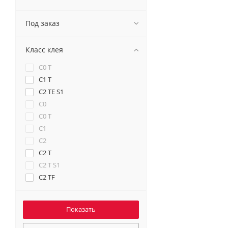
Под заказ
Класс клея
C0 T
C1 T
C2 TE S1
С0
С0 Т
С1
С2
С2 Т
С2 Т S1
С2 ТF
С2 ТЕ