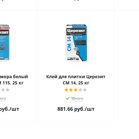
амора белый
Клей для плитки Церезит
115, 25 кг
CM 14, 25 кг
ого
Много
руб.
/шт
881.66
руб.
/шт