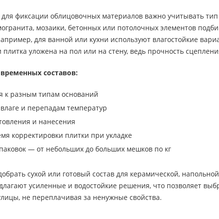
 для фиксации облицовочных материалов важно учитывать тип 
амогранита, мозаики, бетонных или потолочных элементов подб
апример, для ванной или кухни используют влагостойкие вариа
и плитка уложена на пол или на стену, ведь прочность сцеплен
временных составов:
я к разным типам оснований
 влаге и перепадам температур
товления и нанесения
мя корректировки плитки при укладке
паковок — от небольших до больших мешков по кг
обрать сухой или готовый состав для керамической, напольной
лагают усиленные и водостойкие решения, что позволяет выбр
улицы, не переплачивая за ненужные свойства.