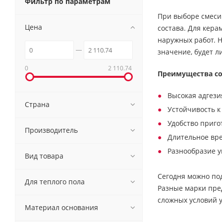
Фильтр по параметрам
При выборе смеси
Цена
состава. Для кер
наружных работ. Н
значение, будет л
0
2 110.74
Преимущества со
Высокая адгези
Страна
Устойчивость к
Удобство приго
Производитель
Длительное вре
Разнообразие у
Вид товара
Сегодня можно под
Для теплого пола
Разные марки пред
сложных условий 
Материал основания