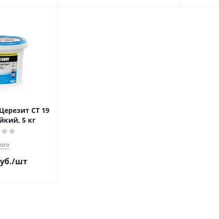
Церезит CT 19
кий, 5 кг
ого
уб.
/шт