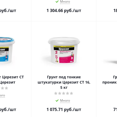
Много
руб.
/шт
1 304.66
руб.
/шт
1
 Церезит CT
Грунт под тонкие
Г
 Церезит
штукатурки Церезит СТ 16,
проник
5 кг
ого
Много
руб.
/шт
1 075.71
руб.
/шт
7