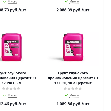
Много
Много
88.73
руб.
/шт
2 088.39
руб.
/шт
рунт глубокого
Грунт глубокого
новения Церезит CT
проникновения Церезит CT
17 PRO, 5 л
17 PRO, 10 л Церезит
Много
Много
12.46
руб.
/шт
1 089.86
руб.
/шт