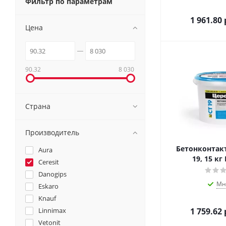
Фильтр по параметрам
1 961.80
Цена
90.32
8 030
Страна
Производитель
Бетонконтакт
Aura
19, 15 кг
Ceresit
Danogips
Мн
Eskaro
Knauf
Linnimax
1 759.62
Vetonit