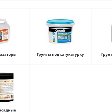
изаторы
Грунты под штукатурку
Грун
асадные