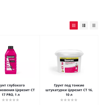
рунт глубокого
Грунт под тонкие
новения Церезит CT
штукатурки Церезит СТ 16,
17 PRO, 1 л
10 л